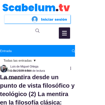
Scabelum
.
tv
Iniciar sesión
Entrada
Todas las entradas
Luis de Miguel Ortega
Todas las entradas
1 dic 2024
4 min de lectura
La mentira desde un
Documentos
punto de vista filosófico y
teológico (2) La mentira
en la filosofía clásica: