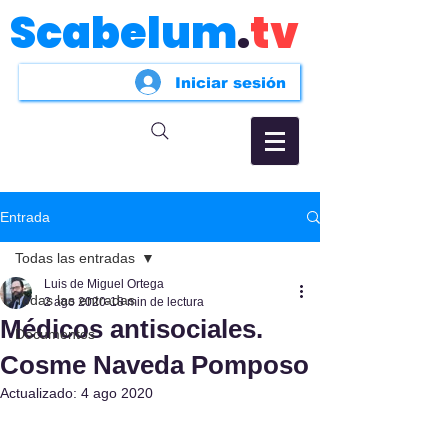
Scabelum
.
tv
Iniciar sesión
Entrada
Todas las entradas
Luis de Miguel Ortega
Todas las entradas
2 ago 2020
18 min de lectura
Médicos antisociales.
Documentos
Cosme Naveda Pomposo
Actualizado:
4 ago 2020