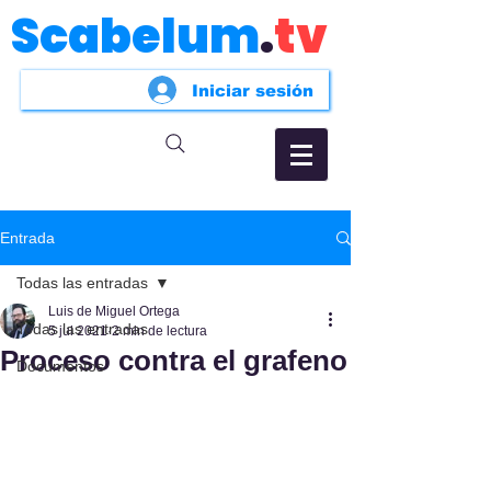
Scabelum
.
tv
Iniciar sesión
Entrada
Todas las entradas
Luis de Miguel Ortega
Todas las entradas
5 jul 2021
2 min de lectura
Proceso contra el grafeno
Documentos