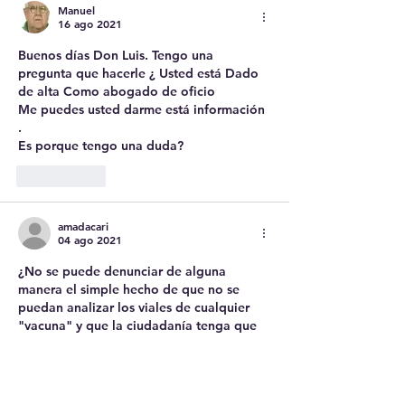
Manuel
16 ago 2021
Buenos días Don Luis. Tengo una 
pregunta que hacerle ¿ Usted está Dado 
de alta Como abogado de oficio
Me puedes usted darme está información 
.
Es porque tengo una duda?
Me gusta
amadacari
04 ago 2021
¿No se puede denunciar de alguna 
manera el simple hecho de que no se 
puedan analizar los viales de cualquier 
"vacuna" y que la ciudadanía tenga que 
hacerlo subrepticiamente, con todas las 
dificultades que eso implica? ¿No se 
puede solicitar a la Justicia que se abra 
un proceso de investigación sobre la 