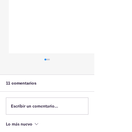
11 comentarios
Sobre Ceuta
Escribir un comentario...
Case: Pierce v.
of Sisters, 268 
(1925). El Dere
Lo más nuevo
Estado a educar
niños.