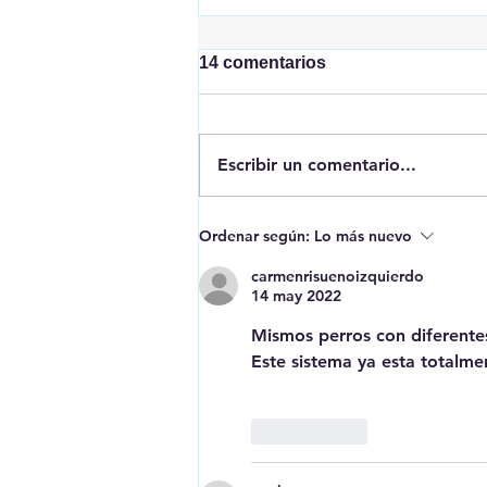
14 comentarios
Escribir un comentario...
Erase una vez que se era...
Ordenar según:
Lo más nuevo
los menas
carmenrisuenoizquierdo
14 may 2022
Mismos perros con diferentes
Este sistema ya esta totalmen
Me gusta