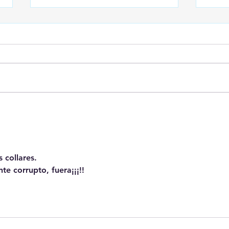
Sobre Ceuta
Case
Sist
El D
educ
 collares.
te corrupto, fuera¡¡¡!!