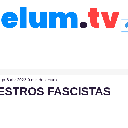
belum
.
tv
ega
6 abr 2022
0 min de lectura
ESTROS FASCISTAS