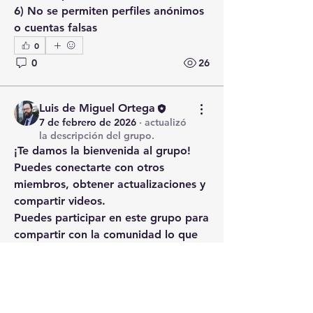
6) No se permiten perfiles anónimos 
o cuentas falsas
0
0
26
Luis de Miguel Ortega
7 de febrero de 2026
·
actualizó
la descripción del grupo.
¡Te damos la bienvenida al grupo! 
Puedes conectarte con otros 
miembros, obtener actualizaciones y 
compartir videos.
Puedes participar en este grupo para 
compartir con la comunidad lo que 
quieras sobre el tema de SERVICIOS 
SOCIALES  siguiendo estas normas:
PRIMERA: Mantén limpia esta casa.
1) Como Sócrates decía, el mensaje 