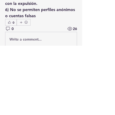
con la expulsión.
6) No se permiten perfiles anónimos 
o cuentas falsas
0
0
26
Write a comment...
Acerca de
¡Te damos la bienvenida al grupo!
Puedes conectarte con otro
...
Leer más
Miembros
Seguir
tejaskudale99
tejaskudale99
Seguir
santiagomateogarma
santiagomateogarma