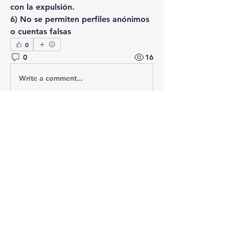
con la expulsión.
6) No se permiten perfiles anónimos 
o cuentas falsas
0
0
16
Write a comment...
Acerca de
¡Te damos la bienvenida al grupo!
Puedes conectarte con otro
...
Leer más
Miembros
Seguir
tejaskudale99
tejaskudale99
Seguir
santiagomateogarma
santiagomateogarma