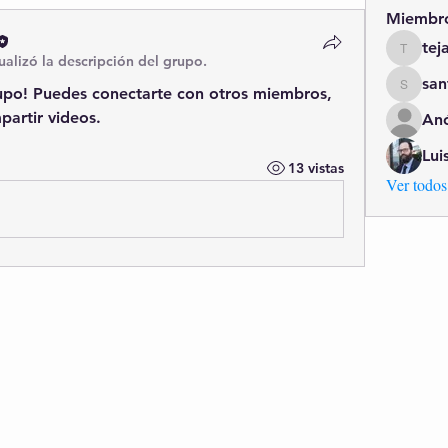
Miembr
tej
tejasku
ualizó la descripción del grupo.
sa
upo! Puedes conectarte con otros miembros, 
santiag
partir videos.
An
Lui
13 vistas
Ver todos