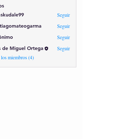
os
Seguir
askudale99
dale99
Seguir
ntiagomateogarma
omateogarma
Seguir
ónimo
Seguir
s de Miguel Ortega
 los miembros (4)