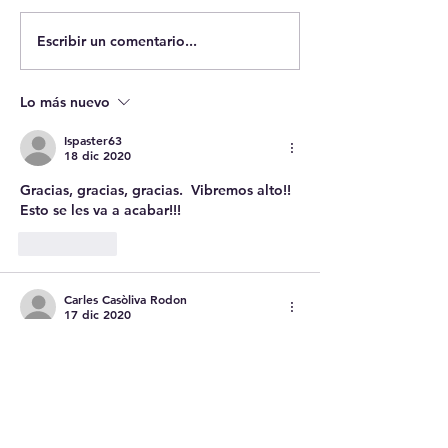
Escribir un comentario...
Case: Pierce v.
of Sisters, 268 
(1925). El Dere
Lo más nuevo
Estado a educar
niños.
Ispaster63
18 dic 2020
Gracias, gracias, gracias.  Vibremos alto!! 
Esto se les va a acabar!!!
Me gusta
Carles Casòliva Rodon
17 dic 2020
Que asco me da la justicia... !!!
Entre el caso Royuela y todo, y no se les 
cae la cara de vergüenza....
Esto que es evidente, y seguro saldrán 
por la tangente con alguna excusa y/o 