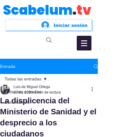
Scabelum
.
tv
Iniciar sesión
Entrada
Todas las entradas
Luis de Miguel Ortega
Todas las entradas
16 dic 2020
2 min de lectura
La displicencia del
Documentos
Ministerio de Sanidad y el
desprecio a los
ciudadanos